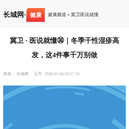
长城网
·
健康
健康频道
冀卫医说就懂
>
冀卫 · 医说就懂㊳｜冬季干性湿疹高
发，这4件事千万别做
来源： 长城网 王丹
2026-01-04 10:57:10