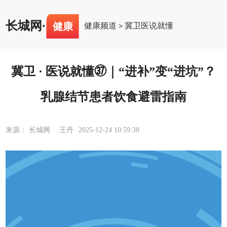
长城网
·
健康
健康频道
冀卫医说就懂
>
冀卫 · 医说就懂㊲｜“进补”变“进坑”？
乳腺结节患者饮食避雷指南
来源： 长城网 王丹
2025-12-24 10:59:38