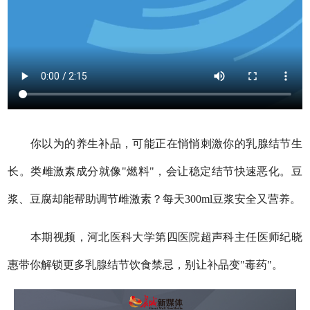
你以为的养生补品，可能正在悄悄刺激你的乳腺结节生
长。类雌激素成分就像"燃料"，会让稳定结节快速恶化。豆
浆、豆腐却能帮助调节雌激素？每天300ml豆浆安全又营养。
本期视频，河北医科大学第四医院超声科主任医师纪晓
惠带你解锁更多乳腺结节饮食禁忌，别让补品变"毒药"。