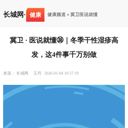
长城网
·
健康
健康频道
冀卫医说就懂
>
冀卫 · 医说就懂㊳｜冬季干性湿疹高
发，这4件事千万别做
来源： 长城网 王丹
2026-01-04 10:57:10