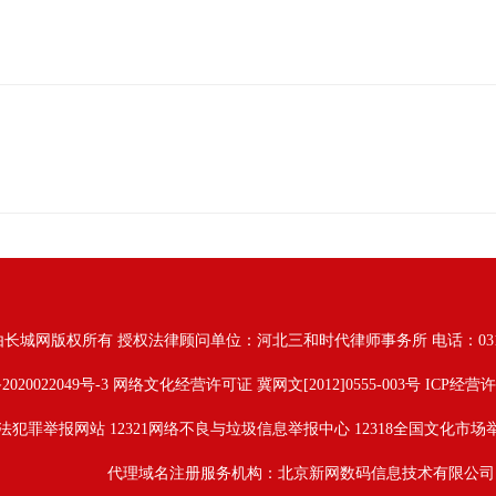
由长城网版权所有
授权法律顾问单位：河北三和时代律师事务所 电话：031187628
2020022049号-3
网络文化经营许可证 冀网文[2012]0555-003号 ICP经营许
法犯罪举报网站
12321网络不良与垃圾信息举报中心
12318全国文化市场
代理域名注册服务机构：北京新网数码信息技术有限公司