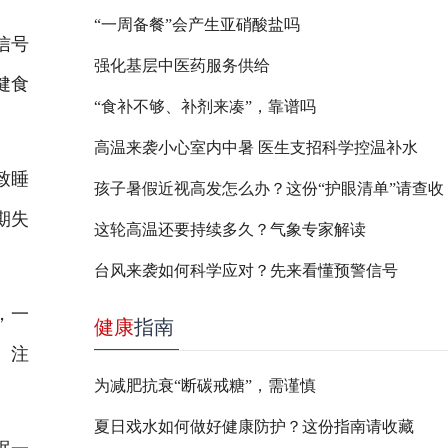
“一周备餐”会产生亚硝酸盐吗
信号
强化基层中医药服务供给
健食
“食补不够、补剂来凑”，靠谱吗
高温来袭小心室内中暑 医生支招科学控温补水
致睡
孩子暑假近视高发怎么办？这份“护眼清单”请查收
期失
这轮高温还要持续多久？气象专家解读
台风来袭如何科学应对？先来看懂预警信号
，一
健康
指南
、注
为减肥抗衰“断碳戒糖”，需谨慎
夏日戏水如何做好健康防护？这份指南请收藏