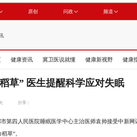
原创
问政
频道
讯
页
健康资讯
冀卫医说就懂
健康新视野
健康
稻草” 医生提醒科学应对失眠
分享：
大
市第四人民医院睡眠医学中心主治医师袁帅接受中新网
稻草”。