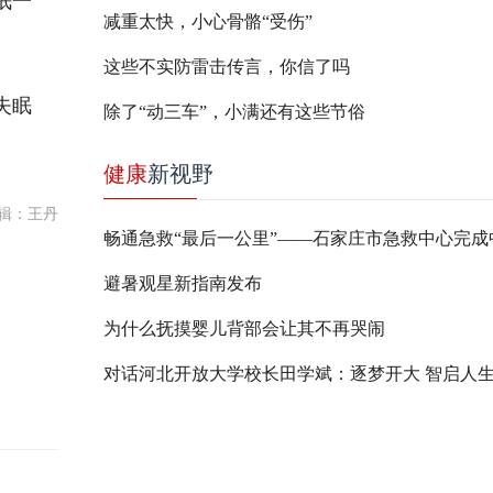
眠一
减重太快，小心骨骼“受伤”
这些不实防雷击传言，你信了吗
失眠
除了“动三车”，小满还有这些节俗
健康
新视野
辑：王丹
避暑观星新指南发布
为什么抚摸婴儿背部会让其不再哭闹
对话河北开放大学校长田学斌：逐梦开大 智启人