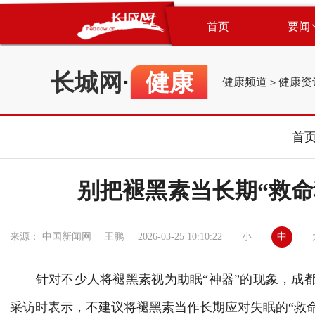
首页
要闻
长城网
·
健康
健康频道
健康资
>
首
别把褪黑素当长期“救命
小
中
来源： 中国新闻网 王鹏
2026-03-25 10:10:22
针对不少人将褪黑素视为助眠“神器”的现象，成都
采访时表示，不建议将褪黑素当作长期应对失眠的“救命